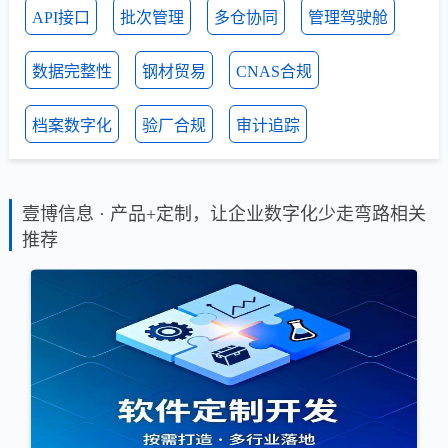
API接口
批次管理
多仓协同
管理驾驶舱
数据完整性
钢材贸易
CNAS合规
档案数字化
验厂合规
审计追踪
壹博信息 · 产品+定制，让企业数字化少走弯路相关
推荐