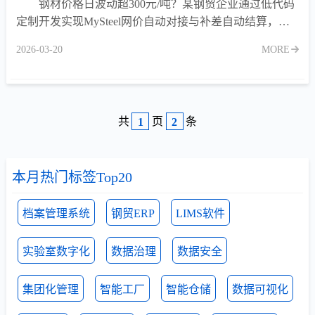
钢材价格日波动超300元/吨？某钢贸企业通过低代码
定制开发实现MySteel网价自动对接与补差自动结算，年
规避价格风险超1000万元，补差业务差错率降至0%。
2026-03-20
MORE
共
页
条
1
2
本月热门标签Top20
档案管理系统
钢贸ERP
LIMS软件
实验室数字化
数据治理
数据安全
集团化管理
智能工厂
智能仓储
数据可视化