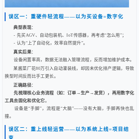
误区一：重硬件轻流程——以为买设备=数字化
典型表现
：
- 先买AGV、自动包装机、IoT传感器，再考虑“怎么用”；
- 认为“上了自动化，效率自然提升”。
真实后果
：
设备闲置率高，数据无法融入管理流程，反而增加维护成本。
某酱菜厂花80万引入自动灌装线，却因未优化排产逻辑，导致
换型时间反而比手工更长。
正确路径
：
先梳理核心业务流程（如：订单→生产→发货），再用数字化
工具去固化和优化它
。
设备是“手脚”，流程是“大脑”——没有大脑，手脚再快也乱
撞。
误区二：重上线轻运营——以为系统上线=项目结
束