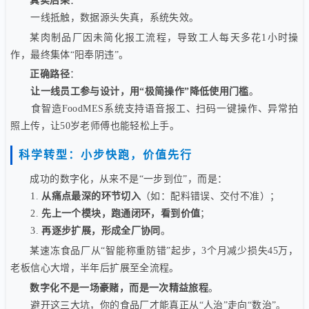
真实后果
：
一线抵触，数据源头失真，系统失效。
某肉制品厂因未简化报工流程，导致工人每天多花1小时操
作，最终集体“阳奉阴违”。
正确路径
：
让一线员工参与设计，用“极简操作”降低使用门槛
。
食智造FoodMES系统支持语音报工、扫码一键操作、异常拍
照上传，让50岁老师傅也能轻松上手。
科学转型：小步快跑，价值先行
成功的数字化，从来不是“一步到位”，而是：
1.
从痛点最深的环节切入
（如：配料错误、交付不准）；
2.
先上一个模块，跑通闭环，看到价值
；
3.
再逐步扩展，形成全厂协同
。
某速冻食品厂从“智能称重防错”起步，3个月减少损失45万，
老板信心大增，半年后扩展至全流程。
数字化不是一场豪赌，而是一次精益旅程
。
避开这三大坑，你的食品厂才能真正从“人治”走向“数治”。