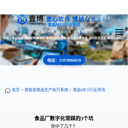
壹心软件 博纳众长
告别手工记录与配料误差，FoodMES让食品生产更安全、更高效！
食品MES行业资讯
透明生产 · 精准追溯 · 智造未来
智能工单自动拆
称重配料精准防
炒制包装平板操
批次全程精准追
低代码灵活定
私有化源码交
分
错
作
溯
制
付
电话：15978966810
首页
>
食智造食品生产执行系统
>
食品MES行业资讯
食品厂数字化常踩的3个坑
你中了几个？