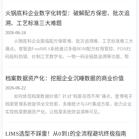
火锅底料企业数字化转型：破解配方保密、批次追
溯、工艺标准三大难题
2026-06-24
火锅底料企业面临配方保密难、批次追溯难、工艺标准难三大
痛点。食智造FoodMES系统通过多级BOM配方权限管控、PDA扫
码投料防错、炒制工艺数字化、一物一码全链路追溯等功能，帮助
火锅底料厂实现降本增效与合规管理的双重目标。
档案数据资产化：挖掘企业沉睡数据的商业价值
2026-06-22
如何体现档案数据价值？针对"档案存而不用"痛点，壹博电子
档案管理系统提供全文检索、多维统计与API集成方案，助力企业
实现档案数据资产化，让档案系统效益清晰可见。
LIMS选型不踩雷！从0到1的全流程避坑终极指南